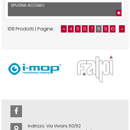
SPUGNA ACCIAIO
109 Prodotti | Pagine :
«
4
5
6
7
8
9
10
»
Indirizzo: Via Viviani, 50/52