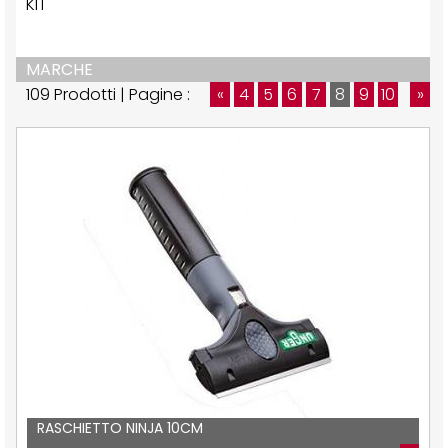
KIT
MARCHE
109 Prodotti | Pagine :
«
4
5
6
7
8
9
10
»
RASCHIETTO NINJA 10CM