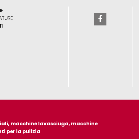
NE
ATURE
I
iali, macchine lavasciuga, macchine
ti per la pulizia