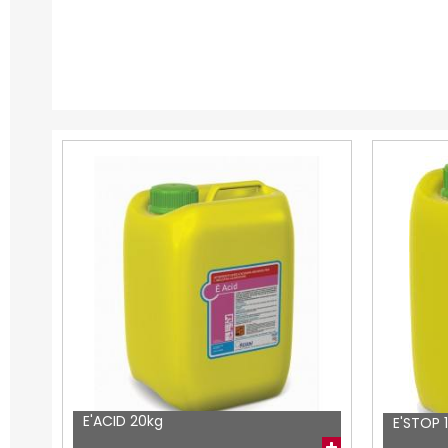
E'ACID 20kg
E'STOP 