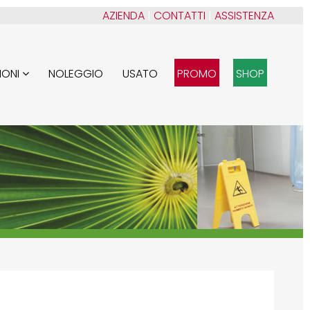
AZIENDA
|
CONTATTI
|
ASSISTENZA
IONI
NOLEGGIO
USATO
PROMO
SHOP