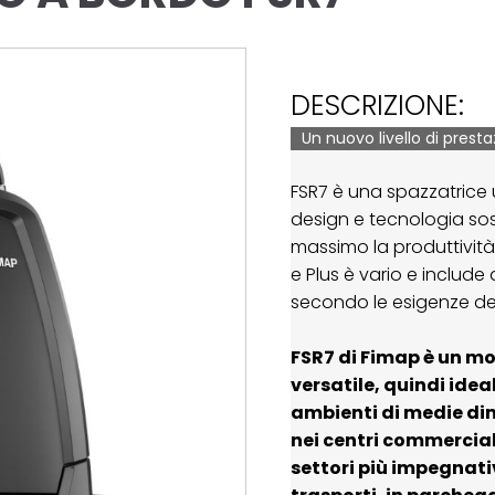
DESCRIZIONE:
Un nuovo livello di presta
FSR7 è una spazzatrice
design e tecnologia so
massimo la produttività.
e Plus è vario e include
secondo le esigenze dei 
FSR7 di Fimap è un m
versatile, quindi ideal
ambienti di medie dim
nei centri commerciali
settori più impegnativ