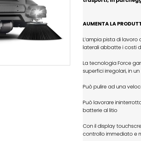
trasporti, in parcheggi
AUMENTA LA PRODUTT
L’ampia pista di lavoro
laterali abbatte i costi 
La tecnologia Force ga
superfici irregolari, in 
Può pulire ad una veloc
Può lavorare ininterrot
batterie al litio
Con il display touchscr
controllo immediato e mig