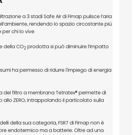
A
iltrazione a 3 stadi Safe Air di Fimap pulisce l’aria
ell’ambiente, rendendo lo spazio circostante più
 per chi lo vive
te della CO
prodotta si può diminuire l’impatto
2
sumi ha permesso di ridurre l'impiego di energia
a del filtro a membrana Tetratex® permette di
o allo ZERO, intrappolando il particolato sulla
delli della sua categoria, FSR7 di Fimap non è
re endotermico ma a batterie. Oltre ad una