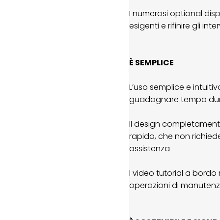
I numerosi optional disp
esigenti e rifinire gli inte
È SEMPLICE
L’uso semplice e intuitiv
guadagnare tempo duran
Il design completament
rapida, che non richiede 
assistenza
I video tutorial a bord
operazioni di manutenz