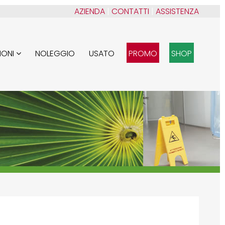
AZIENDA
|
CONTATTI
|
ASSISTENZA
IONI
NOLEGGIO
USATO
PROMO
SHOP