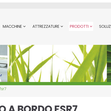
MACCHINE
ATTREZZATURE
PRODOTTI
SOLUZ
fsr7
O A BORDO FSR7